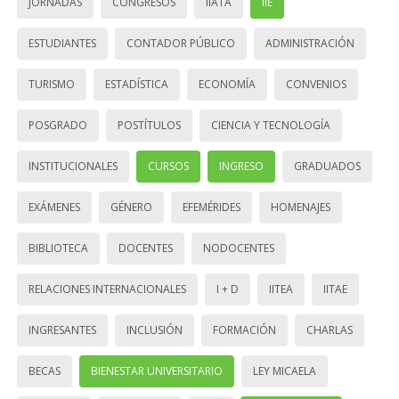
JORNADAS
CONGRESOS
IIATA
IIE
ESTUDIANTES
CONTADOR PÚBLICO
ADMINISTRACIÓN
TURISMO
ESTADÍSTICA
ECONOMÍA
CONVENIOS
POSGRADO
POSTÍTULOS
CIENCIA Y TECNOLOGÍA
INSTITUCIONALES
CURSOS
INGRESO
GRADUADOS
EXÁMENES
GÉNERO
EFEMÉRIDES
HOMENAJES
BIBLIOTECA
DOCENTES
NODOCENTES
RELACIONES INTERNACIONALES
I + D
IITEA
IITAE
INGRESANTES
INCLUSIÓN
FORMACIÓN
CHARLAS
BECAS
BIENESTAR UNIVERSITARIO
LEY MICAELA