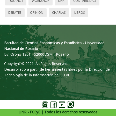
100 AÑOS
WORKSHOP
UNR
CONTABILIDAD
DEBATES
OPINIÓN
CHARLAS
LIBROS
Facultad de Ciencias Económicas y Estadística - Universidad
Nacional de Rosario
Bv. Oroño 1261 - S2000DSM - Rosario
Copyright © 2021. All Rights Reserved.
Desarrollado a partir de herramientas libres por la Dirección de
Tecnología de la Información de FCEyE
UNR - FCEyE | Todos los derechos reservados