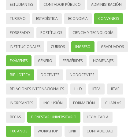
ESTUDIANTES
CONTADOR PÚBLICO
ADMINISTRACIÓN
TURISMO
ESTADÍSTICA
ECONOMÍA
CONVENIOS
POSGRADO
POSTÍTULOS
CIENCIA Y TECNOLOGÍA
INSTITUCIONALES
CURSOS
INGRESO
GRADUADOS
EXÁMENES
GÉNERO
EFEMÉRIDES
HOMENAJES
BIBLIOTECA
DOCENTES
NODOCENTES
RELACIONES INTERNACIONALES
I + D
IITEA
IITAE
INGRESANTES
INCLUSIÓN
FORMACIÓN
CHARLAS
BECAS
BIENESTAR UNIVERSITARIO
LEY MICAELA
100 AÑOS
WORKSHOP
UNR
CONTABILIDAD