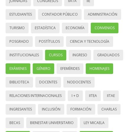
JORNADAS
CONGRESOS
IIATA
IIE
ESTUDIANTES
CONTADOR PÚBLICO
ADMINISTRACIÓN
TURISMO
ESTADÍSTICA
ECONOMÍA
CONVENIOS
POSGRADO
POSTÍTULOS
CIENCIA Y TECNOLOGÍA
INSTITUCIONALES
CURSOS
INGRESO
GRADUADOS
EXÁMENES
GÉNERO
EFEMÉRIDES
HOMENAJES
BIBLIOTECA
DOCENTES
NODOCENTES
RELACIONES INTERNACIONALES
I + D
IITEA
IITAE
INGRESANTES
INCLUSIÓN
FORMACIÓN
CHARLAS
BECAS
BIENESTAR UNIVERSITARIO
LEY MICAELA