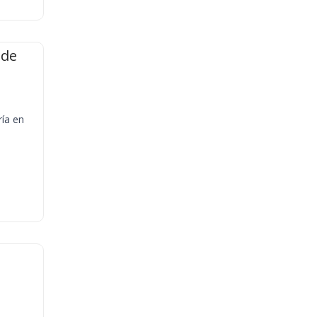
 de
ría en