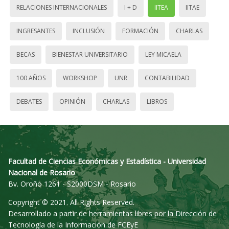
RELACIONES INTERNACIONALES
I + D
IITEA
IITAE
INGRESANTES
INCLUSIÓN
FORMACIÓN
CHARLAS
BECAS
BIENESTAR UNIVERSITARIO
LEY MICAELA
100 AÑOS
WORKSHOP
UNR
CONTABILIDAD
DEBATES
OPINIÓN
CHARLAS
LIBROS
Facultad de Ciencias Económicas y Estadística - Universidad
Nacional de Rosario
Bv. Oroño 1261 - S2000DSM - Rosario
Copyright © 2021. All Rights Reserved.
Desarrollado a partir de herramientas libres por la Dirección de
Tecnología de la Información de FCEyE