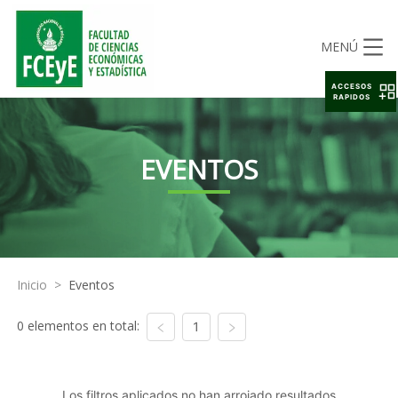
MENÚ
ACCESOS
RAPIDOS
EVENTOS
Inicio
>
Eventos
0 elementos en total:
1
Los filtros aplicados no han arrojado resultados