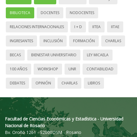
BIBLIOTECA
DOCENTES
NODOCENTES
RELACIONES INTERNACIONALES
I + D
IITEA
IITAE
INGRESANTES
INCLUSIÓN
FORMACIÓN
CHARLAS
BECAS
BIENESTAR UNIVERSITARIO
LEY MICAELA
100 AÑOS
WORKSHOP
UNR
CONTABILIDAD
DEBATES
OPINIÓN
CHARLAS
LIBROS
Facultad de Ciencias Económicas y Estadística - Universidad
Nacional de Rosario
Bv. Oroño 1261 - S2000DSM - Rosario