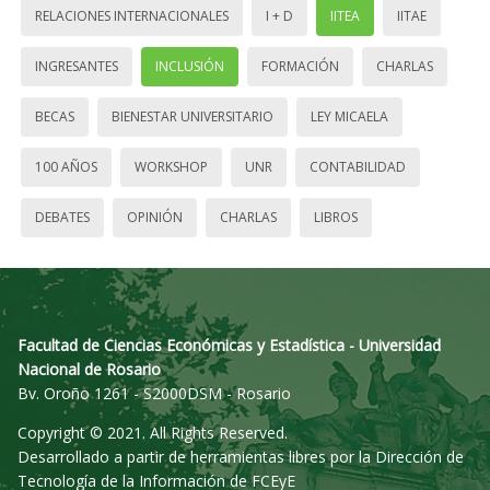
RELACIONES INTERNACIONALES
I + D
IITEA
IITAE
INGRESANTES
INCLUSIÓN
FORMACIÓN
CHARLAS
BECAS
BIENESTAR UNIVERSITARIO
LEY MICAELA
100 AÑOS
WORKSHOP
UNR
CONTABILIDAD
DEBATES
OPINIÓN
CHARLAS
LIBROS
Facultad de Ciencias Económicas y Estadística - Universidad
Nacional de Rosario
Bv. Oroño 1261 - S2000DSM - Rosario
Copyright © 2021. All Rights Reserved.
Desarrollado a partir de herramientas libres por la Dirección de
Tecnología de la Información de FCEyE