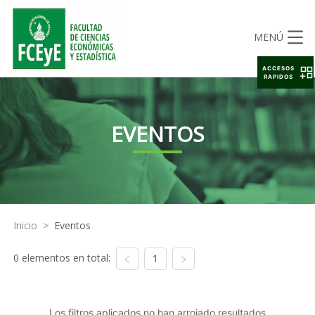
MENÚ
ACCESOS
RAPIDOS
EVENTOS
Inicio
>
Eventos
0 elementos en total:
1
Los filtros aplicados no han arrojado resultados