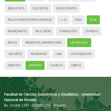
BIBLIOTECA
DOCENTES
NODOCENTES
RELACIONES INTERNACIONALES
I + D
IITEA
IITAE
INGRESANTES
INCLUSIÓN
FORMACIÓN
CHARLAS
BECAS
BIENESTAR UNIVERSITARIO
LEY MICAELA
100 AÑOS
WORKSHOP
UNR
CONTABILIDAD
DEBATES
OPINIÓN
CHARLAS
LIBROS
Facultad de Ciencias Económicas y Estadística - Universidad
Nacional de Rosario
Bv. Oroño 1261 - S2000DSM - Rosario