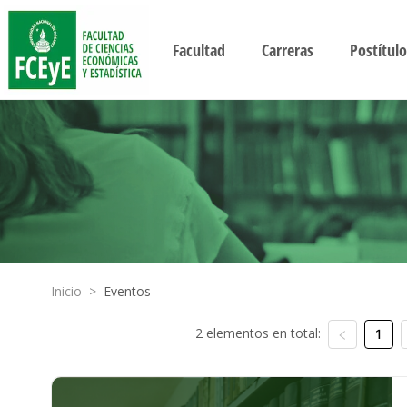
Facultad
Carreras
Postítulo
Inicio
>
Eventos
2 elementos en total:
1