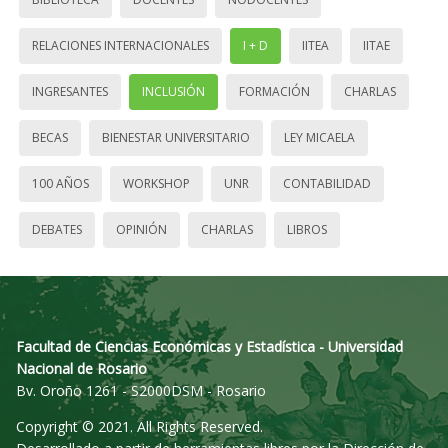
RELACIONES INTERNACIONALES
I + D
IITEA
IITAE
INGRESANTES
INCLUSIÓN
FORMACIÓN
CHARLAS
BECAS
BIENESTAR UNIVERSITARIO
LEY MICAELA
100 AÑOS
WORKSHOP
UNR
CONTABILIDAD
DEBATES
OPINIÓN
CHARLAS
LIBROS
Facultad de Ciencias Económicas y Estadística - Universidad
Nacional de Rosario
Bv. Oroño 1261 - S2000DSM - Rosario
Copyright © 2021. All Rights Reserved.