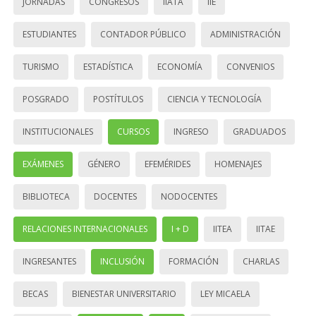
JORNADAS
CONGRESOS
IIATA
IIE
ESTUDIANTES
CONTADOR PÚBLICO
ADMINISTRACIÓN
TURISMO
ESTADÍSTICA
ECONOMÍA
CONVENIOS
POSGRADO
POSTÍTULOS
CIENCIA Y TECNOLOGÍA
INSTITUCIONALES
CURSOS
INGRESO
GRADUADOS
EXÁMENES
GÉNERO
EFEMÉRIDES
HOMENAJES
BIBLIOTECA
DOCENTES
NODOCENTES
RELACIONES INTERNACIONALES
I + D
IITEA
IITAE
INGRESANTES
INCLUSIÓN
FORMACIÓN
CHARLAS
BECAS
BIENESTAR UNIVERSITARIO
LEY MICAELA