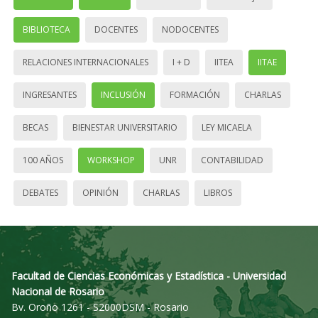
BIBLIOTECA
DOCENTES
NODOCENTES
RELACIONES INTERNACIONALES
I + D
IITEA
IITAE
INGRESANTES
INCLUSIÓN
FORMACIÓN
CHARLAS
BECAS
BIENESTAR UNIVERSITARIO
LEY MICAELA
100 AÑOS
WORKSHOP
UNR
CONTABILIDAD
DEBATES
OPINIÓN
CHARLAS
LIBROS
Facultad de Ciencias Económicas y Estadística - Universidad
Nacional de Rosario
Bv. Oroño 1261 - S2000DSM - Rosario