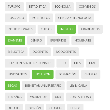
TURISMO
ESTADÍSTICA
ECONOMÍA
CONVENIOS
POSGRADO
POSTÍTULOS
CIENCIA Y TECNOLOGÍA
INSTITUCIONALES
CURSOS
INGRESO
GRADUADOS
EXÁMENES
GÉNERO
EFEMÉRIDES
HOMENAJES
BIBLIOTECA
DOCENTES
NODOCENTES
RELACIONES INTERNACIONALES
I + D
IITEA
IITAE
INGRESANTES
INCLUSIÓN
FORMACIÓN
CHARLAS
BECAS
BIENESTAR UNIVERSITARIO
LEY MICAELA
100 AÑOS
WORKSHOP
UNR
CONTABILIDAD
DEBATES
OPINIÓN
CHARLAS
LIBROS