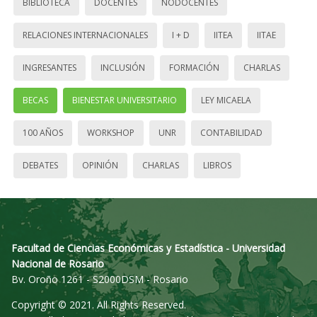
BIBLIOTECA
DOCENTES
NODOCENTES
RELACIONES INTERNACIONALES
I + D
IITEA
IITAE
INGRESANTES
INCLUSIÓN
FORMACIÓN
CHARLAS
BECAS
BIENESTAR UNIVERSITARIO
LEY MICAELA
100 AÑOS
WORKSHOP
UNR
CONTABILIDAD
DEBATES
OPINIÓN
CHARLAS
LIBROS
Facultad de Ciencias Económicas y Estadística - Universidad
Nacional de Rosario
Bv. Oroño 1261 - S2000DSM - Rosario
Copyright © 2021. All Rights Reserved.