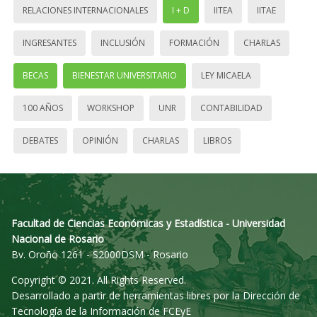
RELACIONES INTERNACIONALES
I + D
IITEA
IITAE
INGRESANTES
INCLUSIÓN
FORMACIÓN
CHARLAS
BECAS
BIENESTAR UNIVERSITARIO
LEY MICAELA
100 AÑOS
WORKSHOP
UNR
CONTABILIDAD
DEBATES
OPINIÓN
CHARLAS
LIBROS
Facultad de Ciencias Económicas y Estadística - Universidad
Nacional de Rosario
Bv. Oroño 1261 - S2000DSM - Rosario
Copyright © 2021. All Rights Reserved.
Desarrollado a partir de herramientas libres por la Dirección de
Tecnología de la Información de FCEyE