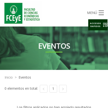
MENÚ
ACCESOS
RAPIDOS
EVENTOS
Inicio
>
Eventos
0 elementos en total:
1
Los filtros aplicados no han arrojado resultados