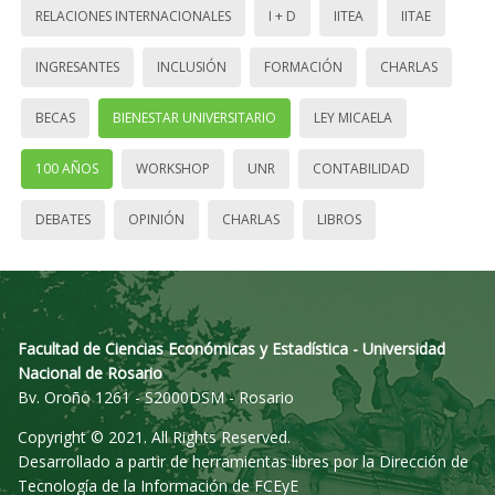
RELACIONES INTERNACIONALES
I + D
IITEA
IITAE
INGRESANTES
INCLUSIÓN
FORMACIÓN
CHARLAS
BECAS
BIENESTAR UNIVERSITARIO
LEY MICAELA
100 AÑOS
WORKSHOP
UNR
CONTABILIDAD
DEBATES
OPINIÓN
CHARLAS
LIBROS
Facultad de Ciencias Económicas y Estadística - Universidad
Nacional de Rosario
Bv. Oroño 1261 - S2000DSM - Rosario
Copyright © 2021. All Rights Reserved.
Desarrollado a partir de herramientas libres por la Dirección de
Tecnología de la Información de FCEyE