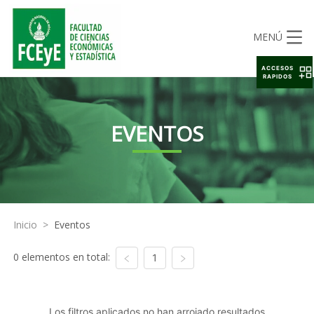
MENÚ
ACCESOS
RAPIDOS
EVENTOS
Inicio
>
Eventos
0 elementos en total:
1
Los filtros aplicados no han arrojado resultados