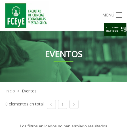
MENÚ
ACCESOS
RAPIDOS
EVENTOS
Inicio
>
Eventos
0 elementos en total:
1
Los filtros aplicados no han arrojado resultados