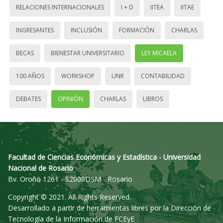
RELACIONES INTERNACIONALES
I + D
IITEA
IITAE
INGRESANTES
INCLUSIÓN
FORMACIÓN
CHARLAS
BECAS
BIENESTAR UNIVERSITARIO
LEY MICAELA
100 AÑOS
WORKSHOP
UNR
CONTABILIDAD
DEBATES
OPINIÓN
CHARLAS
LIBROS
Facultad de Ciencias Económicas y Estadística - Universidad
Nacional de Rosario
Bv. Oroño 1261 - S2000DSM - Rosario
Copyright © 2021. All Rights Reserved.
Desarrollado a partir de herramientas libres por la Dirección de
Tecnología de la Información de FCEyE