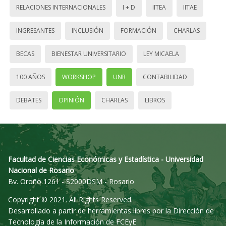
RELACIONES INTERNACIONALES
I + D
IITEA
IITAE
INGRESANTES
INCLUSIÓN
FORMACIÓN
CHARLAS
BECAS
BIENESTAR UNIVERSITARIO
LEY MICAELA
100 AÑOS
WORKSHOP
UNR
CONTABILIDAD
DEBATES
OPINIÓN
CHARLAS
LIBROS
Facultad de Ciencias Económicas y Estadística - Universidad
Nacional de Rosario
Bv. Oroño 1261 - S2000DSM - Rosario
Copyright © 2021. All Rights Reserved.
Desarrollado a partir de herramientas libres por la Dirección de
Tecnología de la Información de FCEyE