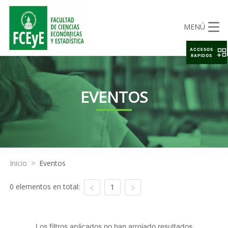
MENÚ
ACCESOS
RAPIDOS
EVENTOS
Inicio
>
Eventos
0 elementos en total:
1
Los filtros aplicados no han arrojado resultados