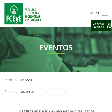
MENÚ
ACCESOS
RAPIDOS
EVENTOS
Inicio
>
Eventos
0 elementos en total:
1
Los filtros aplicados no han arrojado resultados