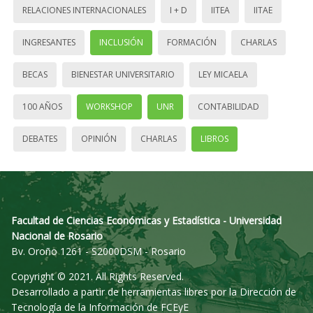
RELACIONES INTERNACIONALES
I + D
IITEA
IITAE
INGRESANTES
INCLUSIÓN
FORMACIÓN
CHARLAS
BECAS
BIENESTAR UNIVERSITARIO
LEY MICAELA
100 AÑOS
WORKSHOP
UNR
CONTABILIDAD
DEBATES
OPINIÓN
CHARLAS
LIBROS
Facultad de Ciencias Económicas y Estadística - Universidad
Nacional de Rosario
Bv. Oroño 1261 - S2000DSM - Rosario
Copyright © 2021. All Rights Reserved.
Desarrollado a partir de herramientas libres por la Dirección de
Tecnología de la Información de FCEyE