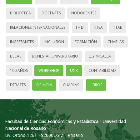
BIBLIOTECA
DOCENTES
NODOCENTES
RELACIONES INTERNACIONALES
I + D
IITEA
IITAE
INGRESANTES
INCLUSIÓN
FORMACIÓN
CHARLAS
BECAS
BIENESTAR UNIVERSITARIO
LEY MICAELA
100 AÑOS
WORKSHOP
UNR
CONTABILIDAD
DEBATES
OPINIÓN
CHARLAS
LIBROS
Facultad de Ciencias Económicas y Estadística - Universidad
Nacional de Rosario
Bv. Oroño 1261 - S2000DSM - Rosario