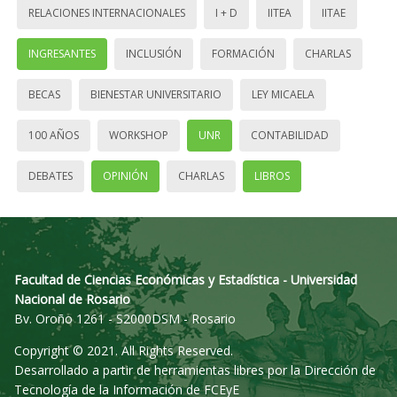
RELACIONES INTERNACIONALES
I + D
IITEA
IITAE
INGRESANTES
INCLUSIÓN
FORMACIÓN
CHARLAS
BECAS
BIENESTAR UNIVERSITARIO
LEY MICAELA
100 AÑOS
WORKSHOP
UNR
CONTABILIDAD
DEBATES
OPINIÓN
CHARLAS
LIBROS
Facultad de Ciencias Económicas y Estadística - Universidad
Nacional de Rosario
Bv. Oroño 1261 - S2000DSM - Rosario
Copyright © 2021. All Rights Reserved.
Desarrollado a partir de herramientas libres por la Dirección de
Tecnología de la Información de FCEyE