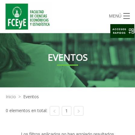
MENÚ
ACCESOS
RAPIDOS
EVENTOS
Inicio
>
Eventos
0 elementos en total:
1
Los filtros aplicados no han arrojado resultados