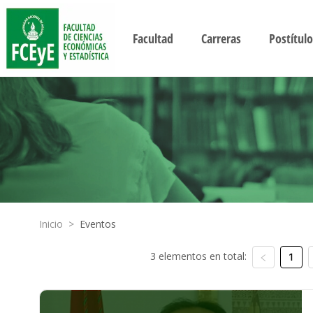
Facultad
Carreras
Postítulo
Inicio
>
Eventos
3 elementos en total:
1