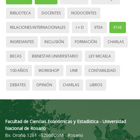
BIBLIOTECA
DOCENTES
NODOCENTES
RELACIONES INTERNACIONALES
I + D
IITEA
IITAE
INGRESANTES
INCLUSIÓN
FORMACIÓN
CHARLAS
BECAS
BIENESTAR UNIVERSITARIO
LEY MICAELA
100 AÑOS
WORKSHOP
UNR
CONTABILIDAD
DEBATES
OPINIÓN
CHARLAS
LIBROS
Facultad de Ciencias Económicas y Estadística - Universidad
Nacional de Rosario
Bv. Oroño 1261 - S2000DSM - Rosario