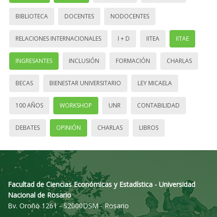
BIBLIOTECA
DOCENTES
NODOCENTES
RELACIONES INTERNACIONALES
I + D
IITEA
IITAE
INGRESANTES
INCLUSIÓN
FORMACIÓN
CHARLAS
BECAS
BIENESTAR UNIVERSITARIO
LEY MICAELA
100 AÑOS
WORKSHOP
UNR
CONTABILIDAD
DEBATES
OPINIÓN
CHARLAS
LIBROS
Facultad de Ciencias Económicas y Estadística - Universidad
Nacional de Rosario
Bv. Oroño 1261 - S2000DSM - Rosario