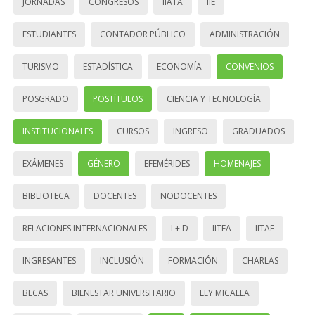
JORNADAS
CONGRESOS
IIATA
IIE
ESTUDIANTES
CONTADOR PÚBLICO
ADMINISTRACIÓN
TURISMO
ESTADÍSTICA
ECONOMÍA
CONVENIOS
POSGRADO
POSTÍTULOS
CIENCIA Y TECNOLOGÍA
INSTITUCIONALES
CURSOS
INGRESO
GRADUADOS
EXÁMENES
GÉNERO
EFEMÉRIDES
HOMENAJES
BIBLIOTECA
DOCENTES
NODOCENTES
RELACIONES INTERNACIONALES
I + D
IITEA
IITAE
INGRESANTES
INCLUSIÓN
FORMACIÓN
CHARLAS
BECAS
BIENESTAR UNIVERSITARIO
LEY MICAELA