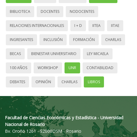
BIBLIOTECA
DOCENTES
NODOCENTES
RELACIONES INTERNACIONALES
I + D
IITEA
IITAE
INGRESANTES
INCLUSIÓN
FORMACIÓN
CHARLAS
BECAS
BIENESTAR UNIVERSITARIO
LEY MICAELA
100 AÑOS
WORKSHOP
UNR
CONTABILIDAD
DEBATES
OPINIÓN
CHARLAS
LIBROS
Facultad de Ciencias Económicas y Estadística - Universidad
Nacional de Rosario
Bv. Oroño 1261 - S2000DSM - Rosario