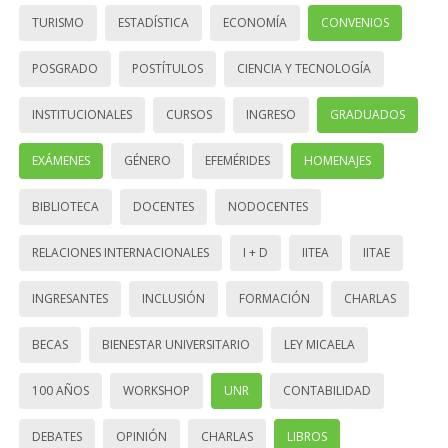
TURISMO
ESTADÍSTICA
ECONOMÍA
CONVENIOS
POSGRADO
POSTÍTULOS
CIENCIA Y TECNOLOGÍA
INSTITUCIONALES
CURSOS
INGRESO
GRADUADOS
EXÁMENES
GÉNERO
EFEMÉRIDES
HOMENAJES
BIBLIOTECA
DOCENTES
NODOCENTES
RELACIONES INTERNACIONALES
I + D
IITEA
IITAE
INGRESANTES
INCLUSIÓN
FORMACIÓN
CHARLAS
BECAS
BIENESTAR UNIVERSITARIO
LEY MICAELA
100 AÑOS
WORKSHOP
UNR
CONTABILIDAD
DEBATES
OPINIÓN
CHARLAS
LIBROS