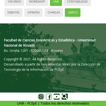
100 AÑOS
WORKSHOP
UNR
CONTABILIDAD
DEBATES
OPINIÓN
CHARLAS
LIBROS
Facultad de Ciencias Económicas y Estadística - Universidad
Nacional de Rosario
Bv. Oroño 1261 - S2000DSM - Rosario
Copyright © 2021. All Rights Reserved.
Desarrollado a partir de herramientas libres por la Dirección de
Tecnología de la Información de FCEyE
UNR - FCEyE | Todos los derechos reservados