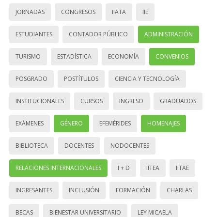
JORNADAS
CONGRESOS
IIATA
IIE
ESTUDIANTES
CONTADOR PÚBLICO
ADMINISTRACIÓN
TURISMO
ESTADÍSTICA
ECONOMÍA
CONVENIOS
POSGRADO
POSTÍTULOS
CIENCIA Y TECNOLOGÍA
INSTITUCIONALES
CURSOS
INGRESO
GRADUADOS
EXÁMENES
GÉNERO
EFEMÉRIDES
HOMENAJES
BIBLIOTECA
DOCENTES
NODOCENTES
RELACIONES INTERNACIONALES
I + D
IITEA
IITAE
INGRESANTES
INCLUSIÓN
FORMACIÓN
CHARLAS
BECAS
BIENESTAR UNIVERSITARIO
LEY MICAELA