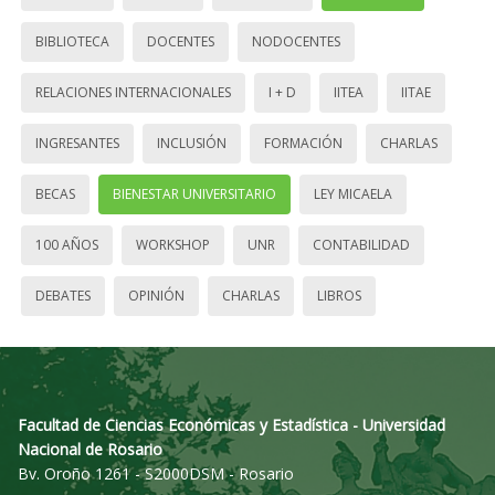
BIBLIOTECA
DOCENTES
NODOCENTES
RELACIONES INTERNACIONALES
I + D
IITEA
IITAE
INGRESANTES
INCLUSIÓN
FORMACIÓN
CHARLAS
BECAS
BIENESTAR UNIVERSITARIO
LEY MICAELA
100 AÑOS
WORKSHOP
UNR
CONTABILIDAD
DEBATES
OPINIÓN
CHARLAS
LIBROS
Facultad de Ciencias Económicas y Estadística - Universidad
Nacional de Rosario
Bv. Oroño 1261 - S2000DSM - Rosario