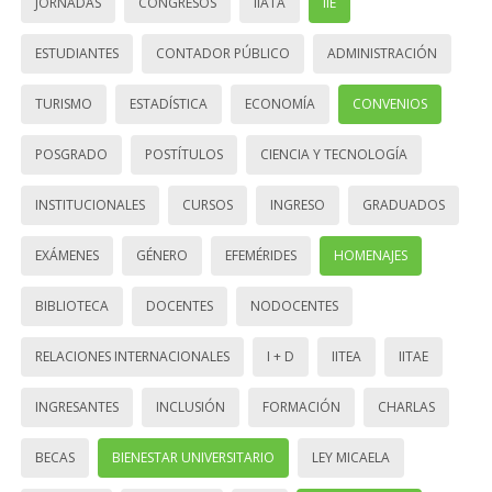
JORNADAS
CONGRESOS
IIATA
IIE
ESTUDIANTES
CONTADOR PÚBLICO
ADMINISTRACIÓN
TURISMO
ESTADÍSTICA
ECONOMÍA
CONVENIOS
POSGRADO
POSTÍTULOS
CIENCIA Y TECNOLOGÍA
INSTITUCIONALES
CURSOS
INGRESO
GRADUADOS
EXÁMENES
GÉNERO
EFEMÉRIDES
HOMENAJES
BIBLIOTECA
DOCENTES
NODOCENTES
RELACIONES INTERNACIONALES
I + D
IITEA
IITAE
INGRESANTES
INCLUSIÓN
FORMACIÓN
CHARLAS
BECAS
BIENESTAR UNIVERSITARIO
LEY MICAELA