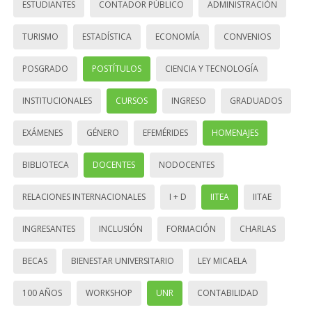
ESTUDIANTES
CONTADOR PÚBLICO
ADMINISTRACIÓN
TURISMO
ESTADÍSTICA
ECONOMÍA
CONVENIOS
POSGRADO
POSTÍTULOS
CIENCIA Y TECNOLOGÍA
INSTITUCIONALES
CURSOS
INGRESO
GRADUADOS
EXÁMENES
GÉNERO
EFEMÉRIDES
HOMENAJES
BIBLIOTECA
DOCENTES
NODOCENTES
RELACIONES INTERNACIONALES
I + D
IITEA
IITAE
INGRESANTES
INCLUSIÓN
FORMACIÓN
CHARLAS
BECAS
BIENESTAR UNIVERSITARIO
LEY MICAELA
100 AÑOS
WORKSHOP
UNR
CONTABILIDAD