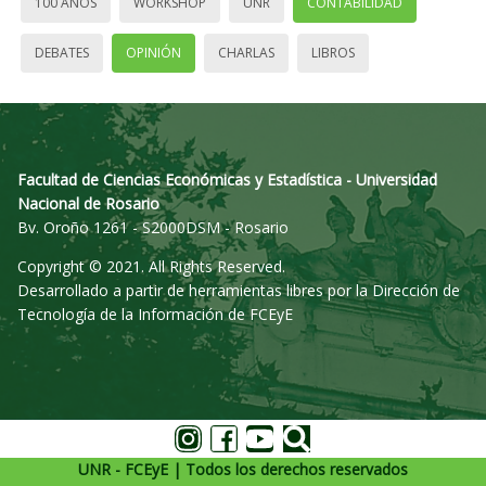
100 AÑOS
WORKSHOP
UNR
CONTABILIDAD
DEBATES
OPINIÓN
CHARLAS
LIBROS
Facultad de Ciencias Económicas y Estadística - Universidad
Nacional de Rosario
Bv. Oroño 1261 - S2000DSM - Rosario
Copyright © 2021. All Rights Reserved.
Desarrollado a partir de herramientas libres por la Dirección de
Tecnología de la Información de FCEyE
UNR - FCEyE | Todos los derechos reservados