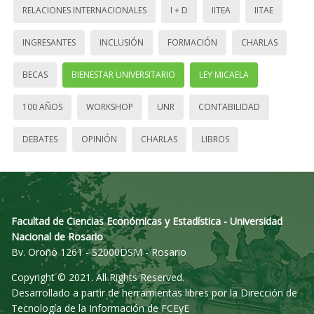
RELACIONES INTERNACIONALES
I + D
IITEA
IITAE
INGRESANTES
INCLUSIÓN
FORMACIÓN
CHARLAS
BECAS
BIENESTAR UNIVERSITARIO
LEY MICAELA
100 AÑOS
WORKSHOP
UNR
CONTABILIDAD
DEBATES
OPINIÓN
CHARLAS
LIBROS
Facultad de Ciencias Económicas y Estadística - Universidad
Nacional de Rosario
Bv. Oroño 1261 - S2000DSM - Rosario
Copyright © 2021. All Rights Reserved.
Desarrollado a partir de herramientas libres por la Dirección de
Tecnología de la Información de FCEyE