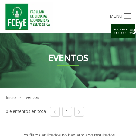
MENÚ
ACCESOS
RAPIDOS
EVENTOS
Inicio
>
Eventos
0 elementos en total:
1
Los filtros aplicados no han arrojado resultados