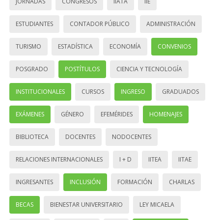
JORNADAS
CONGRESOS
IIATA
IIE
ESTUDIANTES
CONTADOR PÚBLICO
ADMINISTRACIÓN
TURISMO
ESTADÍSTICA
ECONOMÍA
CONVENIOS
POSGRADO
POSTÍTULOS
CIENCIA Y TECNOLOGÍA
INSTITUCIONALES
CURSOS
INGRESO
GRADUADOS
EXÁMENES
GÉNERO
EFEMÉRIDES
HOMENAJES
BIBLIOTECA
DOCENTES
NODOCENTES
RELACIONES INTERNACIONALES
I + D
IITEA
IITAE
INGRESANTES
INCLUSIÓN
FORMACIÓN
CHARLAS
BECAS
BIENESTAR UNIVERSITARIO
LEY MICAELA