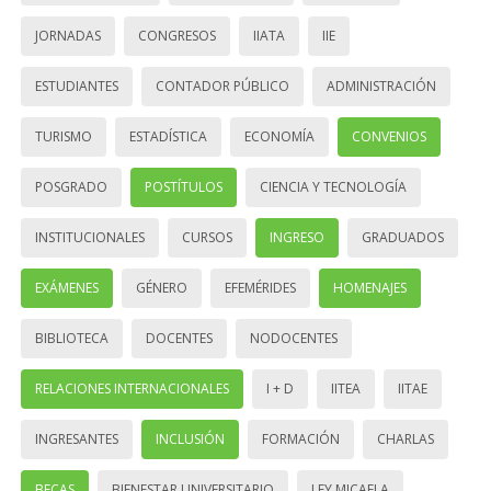
JORNADAS
CONGRESOS
IIATA
IIE
ESTUDIANTES
CONTADOR PÚBLICO
ADMINISTRACIÓN
TURISMO
ESTADÍSTICA
ECONOMÍA
CONVENIOS
POSGRADO
POSTÍTULOS
CIENCIA Y TECNOLOGÍA
INSTITUCIONALES
CURSOS
INGRESO
GRADUADOS
EXÁMENES
GÉNERO
EFEMÉRIDES
HOMENAJES
BIBLIOTECA
DOCENTES
NODOCENTES
RELACIONES INTERNACIONALES
I + D
IITEA
IITAE
INGRESANTES
INCLUSIÓN
FORMACIÓN
CHARLAS
BECAS
BIENESTAR UNIVERSITARIO
LEY MICAELA