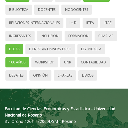
BIBLIOTECA
DOCENTES
NODOCENTES
RELACIONES INTERNACIONALES
I + D
IITEA
IITAE
INGRESANTES
INCLUSIÓN
FORMACIÓN
CHARLAS
BECAS
BIENESTAR UNIVERSITARIO
LEY MICAELA
100 AÑOS
WORKSHOP
UNR
CONTABILIDAD
DEBATES
OPINIÓN
CHARLAS
LIBROS
Facultad de Ciencias Económicas y Estadística - Universidad
Nacional de Rosario
Bv. Oroño 1261 - S2000DSM - Rosario