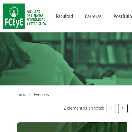
Facultad
Carreras
Postítulo
Inicio
>
Eventos
2 elementos en total:
1