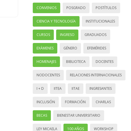
CONVENIOS
POSGRADO
POSTÍTULOS
CIENCIA Y TECNOLOGÍA
INSTITUCIONALES
CURSOS
INGRESO
GRADUADOS
EXÁMENES
GÉNERO
EFEMÉRIDES
HOMENAJES
BIBLIOTECA
DOCENTES
NODOCENTES
RELACIONES INTERNACIONALES
I + D
IITEA
IITAE
INGRESANTES
INCLUSIÓN
FORMACIÓN
CHARLAS
BECAS
BIENESTAR UNIVERSITARIO
LEY MICAELA
100 AÑOS
WORKSHOP