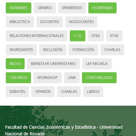
EXÁMENES
GÉNERO
EFEMÉRIDES
HOMENAJES
BIBLIOTECA
DOCENTES
NODOCENTES
RELACIONES INTERNACIONALES
I + D
IITEA
IITAE
INGRESANTES
INCLUSIÓN
FORMACIÓN
CHARLAS
BECAS
BIENESTAR UNIVERSITARIO
LEY MICAELA
100 AÑOS
WORKSHOP
UNR
CONTABILIDAD
DEBATES
OPINIÓN
CHARLAS
LIBROS
Facultad de Ciencias Económicas y Estadística - Universidad
Nacional de Rosario