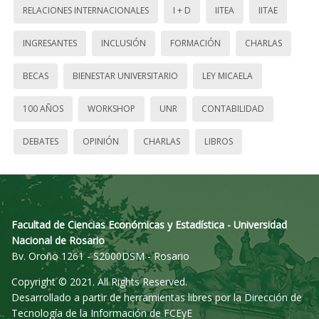
RELACIONES INTERNACIONALES
I + D
IITEA
IITAE
INGRESANTES
INCLUSIÓN
FORMACIÓN
CHARLAS
BECAS
BIENESTAR UNIVERSITARIO
LEY MICAELA
100 AÑOS
WORKSHOP
UNR
CONTABILIDAD
DEBATES
OPINIÓN
CHARLAS
LIBROS
Facultad de Ciencias Económicas y Estadística - Universidad
Nacional de Rosario
Bv. Oroño 1261 - S2000DSM - Rosario
Copyright © 2021. All Rights Reserved.
Desarrollado a partir de herramientas libres por la Dirección de
Tecnología de la Información de FCEyE