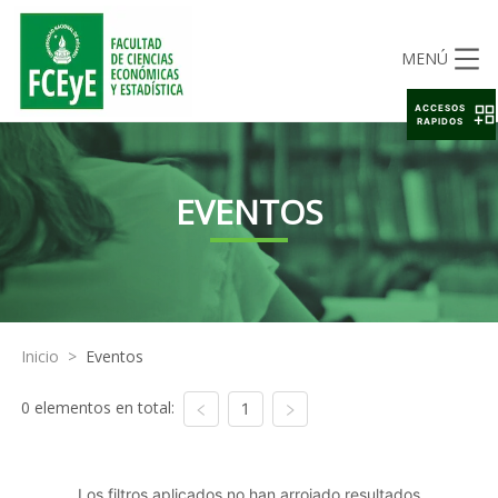
MENÚ
ACCESOS
RAPIDOS
EVENTOS
Inicio
>
Eventos
0 elementos en total:
1
Los filtros aplicados no han arrojado resultados