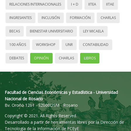
RELACIONES INTERNACIONALES
I + D
IITEA
IITAE
INGRESANTES
INCLUSIÓN
FORMACIÓN
CHARLAS
BECAS
BIENESTAR UNIVERSITARIO
LEY MICAELA
100 AÑOS
WORKSHOP
UNR
CONTABILIDAD
DEBATES
OPINIÓN
CHARLAS
LIBROS
Facultad de Ciencias Económicas y Estadística - Universidad
Nacional de Rosario
Bv. Oroño 1261 - S2000DSM - Rosario
Copyright © 2021. All Rights Reserved.
Desarrollado a partir de herramientas libres por la Dirección de
Tecnología de la Información de FCEyE