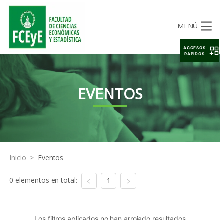
MENÚ
ACCESOS
RAPIDOS
EVENTOS
Inicio
>
Eventos
0 elementos en total:
1
Los filtros aplicados no han arrojado resultados