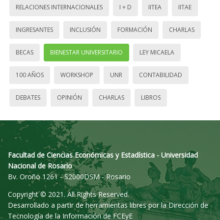
RELACIONES INTERNACIONALES
I + D
IITEA
IITAE
INGRESANTES
INCLUSIÓN
FORMACIÓN
CHARLAS
BECAS
BIENESTAR UNIVERSITARIO
LEY MICAELA
100 AÑOS
WORKSHOP
UNR
CONTABILIDAD
DEBATES
OPINIÓN
CHARLAS
LIBROS
Facultad de Ciencias Económicas y Estadística - Universidad
Nacional de Rosario
Bv. Oroño 1261 - S2000DSM - Rosario
Copyright © 2021. All Rights Reserved.
Desarrollado a partir de herramientas libres por la Dirección de
Tecnología de la Información de FCEyE