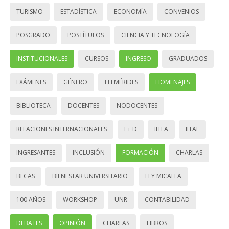
TURISMO
ESTADÍSTICA
ECONOMÍA
CONVENIOS
POSGRADO
POSTÍTULOS
CIENCIA Y TECNOLOGÍA
INSTITUCIONALES
CURSOS
INGRESO
GRADUADOS
EXÁMENES
GÉNERO
EFEMÉRIDES
HOMENAJES
BIBLIOTECA
DOCENTES
NODOCENTES
RELACIONES INTERNACIONALES
I + D
IITEA
IITAE
INGRESANTES
INCLUSIÓN
FORMACIÓN
CHARLAS
BECAS
BIENESTAR UNIVERSITARIO
LEY MICAELA
100 AÑOS
WORKSHOP
UNR
CONTABILIDAD
DEBATES
OPINIÓN
CHARLAS
LIBROS