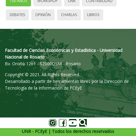
100 AÑOS
WORKSHOP
UNR
CONTABILIDAD
DEBATES
OPINIÓN
CHARLAS
LIBROS
Facultad de Ciencias Económicas y Estadística - Universidad
Nacional de Rosario
Bv. Oroño 1261 - S2000DSM - Rosario
Copyright © 2021. All Rights Reserved.
Desarrollado a partir de herramientas libres por la Dirección de
Tecnología de la Información de FCEyE
UNR - FCEyE | Todos los derechos reservados