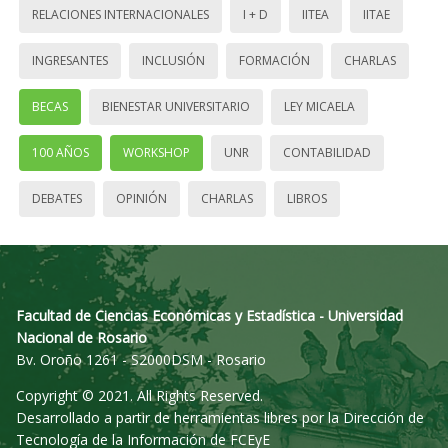
RELACIONES INTERNACIONALES
I + D
IITEA
IITAE
INGRESANTES
INCLUSIÓN
FORMACIÓN
CHARLAS
BECAS
BIENESTAR UNIVERSITARIO
LEY MICAELA
100 AÑOS
WORKSHOP
UNR
CONTABILIDAD
DEBATES
OPINIÓN
CHARLAS
LIBROS
Facultad de Ciencias Económicas y Estadística - Universidad
Nacional de Rosario
Bv. Oroño 1261 - S2000DSM - Rosario
Copyright © 2021. All Rights Reserved.
Desarrollado a partir de herramientas libres por la Dirección de
Tecnología de la Información de FCEyE