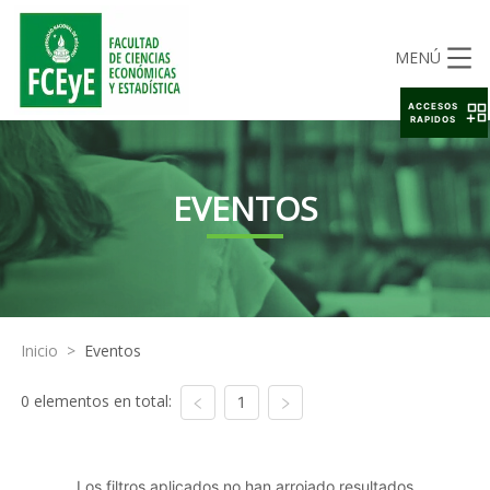
MENÚ
ACCESOS
RAPIDOS
EVENTOS
Inicio
>
Eventos
0 elementos en total:
1
Los filtros aplicados no han arrojado resultados