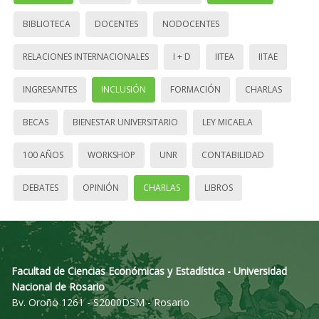
BIBLIOTECA
DOCENTES
NODOCENTES
RELACIONES INTERNACIONALES
I + D
IITEA
IITAE
INGRESANTES
INCLUSIÓN
FORMACIÓN
CHARLAS
BECAS
BIENESTAR UNIVERSITARIO
LEY MICAELA
100 AÑOS
WORKSHOP
UNR
CONTABILIDAD
DEBATES
OPINIÓN
CHARLAS
LIBROS
Facultad de Ciencias Económicas y Estadística - Universidad
Nacional de Rosario
Bv. Oroño 1261 - S2000DSM - Rosario