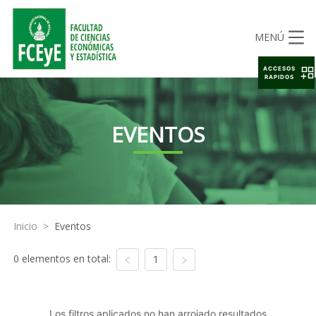
MENÚ
ACCESOS
RAPIDOS
EVENTOS
Inicio
>
Eventos
0 elementos en total:
1
Los filtros aplicados no han arrojado resultados