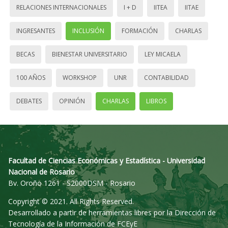
RELACIONES INTERNACIONALES
I + D
IITEA
IITAE
INGRESANTES
INCLUSIÓN
FORMACIÓN
CHARLAS
BECAS
BIENESTAR UNIVERSITARIO
LEY MICAELA
100 AÑOS
WORKSHOP
UNR
CONTABILIDAD
DEBATES
OPINIÓN
CHARLAS
LIBROS
Facultad de Ciencias Económicas y Estadística - Universidad
Nacional de Rosario
Bv. Oroño 1261 - S2000DSM - Rosario
Copyright © 2021. All Rights Reserved.
Desarrollado a partir de herramientas libres por la Dirección de
Tecnología de la Información de FCEyE