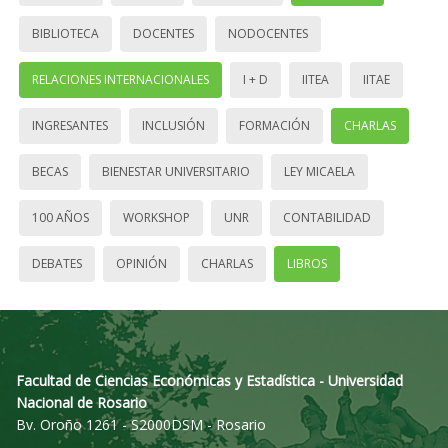
BIBLIOTECA
DOCENTES
NODOCENTES
RELACIONES INTERNACIONALES
I + D
IITEA
IITAE
INGRESANTES
INCLUSIÓN
FORMACIÓN
CHARLAS
BECAS
BIENESTAR UNIVERSITARIO
LEY MICAELA
100 AÑOS
WORKSHOP
UNR
CONTABILIDAD
DEBATES
OPINIÓN
CHARLAS
LIBROS
Facultad de Ciencias Económicas y Estadística - Universidad
Nacional de Rosario
Bv. Oroño 1261 - S2000DSM - Rosario