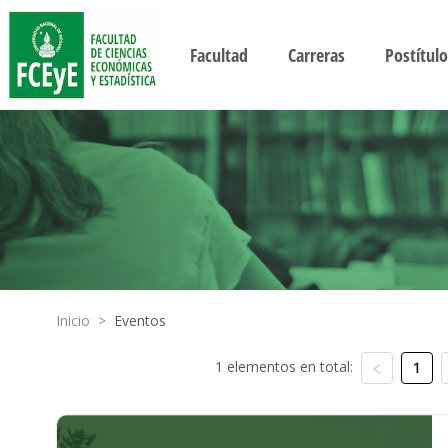
Facultad
Carreras
Postítulo
Inicio
>
Eventos
1 elementos en total:
1