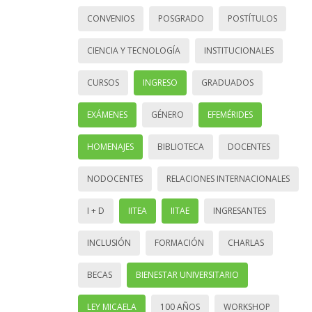
CONVENIOS
POSGRADO
POSTÍTULOS
CIENCIA Y TECNOLOGÍA
INSTITUCIONALES
CURSOS
INGRESO
GRADUADOS
EXÁMENES
GÉNERO
EFEMÉRIDES
HOMENAJES
BIBLIOTECA
DOCENTES
NODOCENTES
RELACIONES INTERNACIONALES
I + D
IITEA
IITAE
INGRESANTES
INCLUSIÓN
FORMACIÓN
CHARLAS
BECAS
BIENESTAR UNIVERSITARIO
LEY MICAELA
100 AÑOS
WORKSHOP